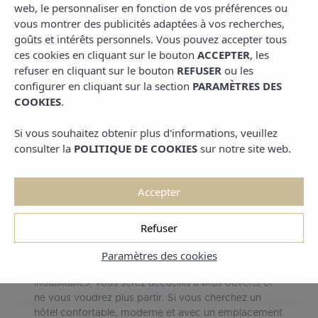
Découvrez les sites à voir et
web, le personnaliser en fonction de vos préférences ou
les activités à faire
vous montrer des publicités adaptées à vos recherches,
goûts et intérêts personnels. Vous pouvez accepter tous
dans la ville de Grenade.
ces cookies en cliquant sur le bouton
ACCEPTER
, les
refuser en cliquant sur le bouton
REFUSER
ou les
Découvrez le centre de
configurer en cliquant sur la section
PARAMÈTRES DES
COOKIES
.
Grenade en séjournant
Si vous souhaitez obtenir plus d'informations, veuillez
dans notre hôtel
consulter la
POLITIQUE DE COOKIES
sur notre site web.
Accepter
Refuser
Grenade est une ville charmante, un joyau
authentique dont l'éclat la rend unique, spéciale,
Paramètres des cookies
différente. Vous y découvrirez des expériences
inoubliables, vous serez accueillis à bras ouverts et
ne vous voudrez plus partir. Si vous cherchez un
hôtel confortable, moderne et avec un emplacement